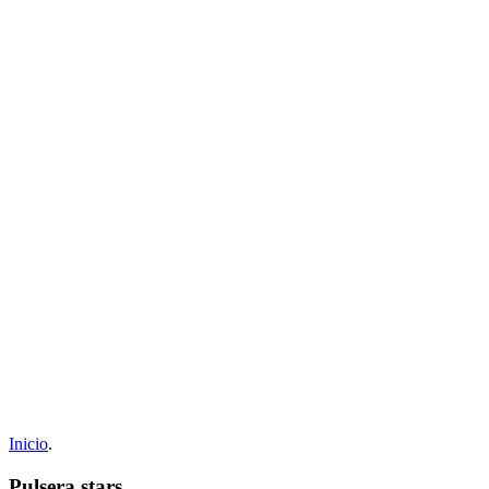
Inicio
.
Pulsera stars